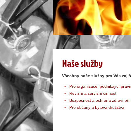
Naše služby
Všechny naše služby pro Vás zaji
Pro organizace, podnikající právn
Revizní a servisní činnost
Bezpečnost a ochrana zdraví při
Pro občany a bytová družstva