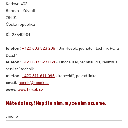
Karlova 402
Beroun - Závodí
26601
Česká republika
IČ: 28540964
telefon:
+420 603 823 206
- Jiří Hošek, jednatel, technik PO a
BOZP
telefon:
+420 603 523 054
- Libor Fišer, technik PO, revizní a
servisní technik
telefon:
+420 311 611 095
- kancelář, pevná linka
email:
hosek@hosek.cz
www:
www.hosek.cz
Máte dotazy? Napište nám, my se vám ozveme.
Jméno