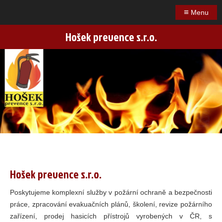
≡
Menu
Hošek prevence s.r.o.
Hošek prevence s.r.o.
Poskytujeme komplexní služby v požární ochraně a bezpečnosti
práce, zpracování evakuačních plánů, školení, revize požárního
zařízení, prodej hasicích přístrojů vyrobených v ČR, s