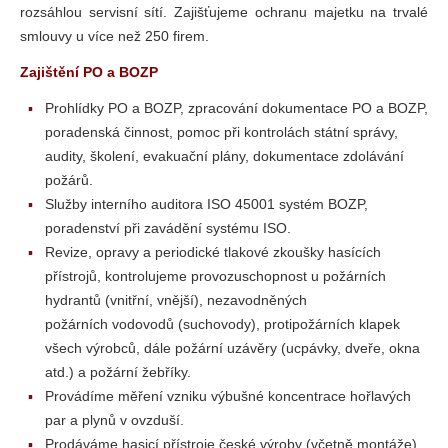
rozsáhlou servisní sítí. Zajišťujeme ochranu majetku na trvalé
smlouvy u více než 250 firem.
Zajištění PO a BOZP
Prohlídky PO a BOZP, zpracování dokumentace PO a BOZP,
poradenská činnost, pomoc při kontrolách státní správy,
audity, školení, evakuační plány, dokumentace zdolávání
požárů.
Služby interního auditora ISO 45001 systém BOZP,
poradenství při zavádění systému ISO.
Revize, opravy a periodické tlakové zkoušky hasících
přístrojů, kontrolujeme provozuschopnost u požárních
hydrantů (vnitřní, vnější), nezavodněných
požárních vodovodů (suchovody), protipožárních klapek
všech výrobců, dále požární uzávěry (ucpávky, dveře, okna
atd.) a požární žebříky.
Provádíme měření vzniku výbušné koncentrace hořlavých
par a plynů v ovzduší.
Prodáváme hasicí přístroje české výroby (včetně montáže),